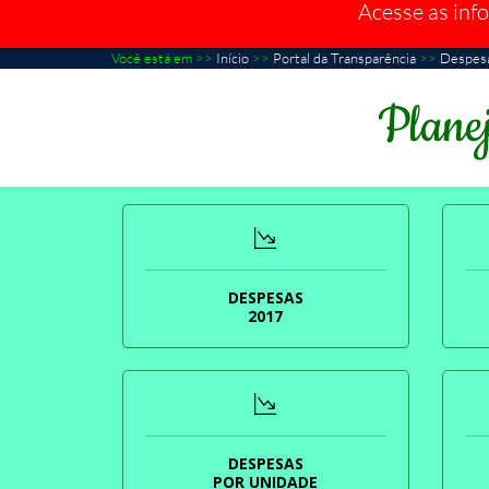
Acesse as inf
Você está em >>
Início
>>
Portal da Transparência
>>
Despes
Planej
DESPESAS
2017
DESPESAS
POR UNIDADE