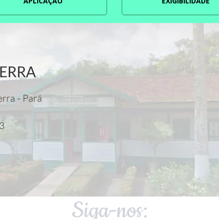
APLICAÇÃO
EXIGIBILIDADE
TERRA
erra - Pará
03
0
Siga-nos: