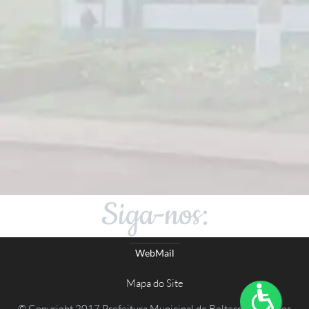
Siga-nos:
WebMail
Mapa do Site
© Copyright 2017 Prefeitura Municipal de Belterra - Todos os