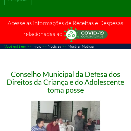
Acesse as informações de Receitas e Despesas
relacionadas ao
Você está em >>
Início
>>
Notícias
>>
Mostrar Notícia
Conselho Municipal da Defesa dos
Direitos da Criança e do Adolescente
toma posse