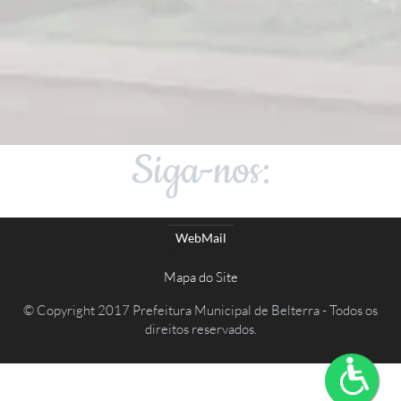
Siga-nos:
WebMail
Mapa do Site
© Copyright 2017 Prefeitura Municipal de Belterra - Todos os
direitos reservados.