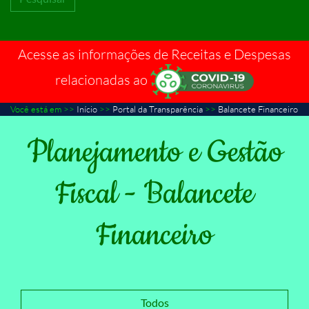
Acesse as informações de Receitas e Despesas
relacionadas ao
Você está em >>
Início
>>
Portal da Transparência
>>
Balancete Financeiro
Planejamento e Gestão
Fiscal - Balancete
Financeiro
Todos