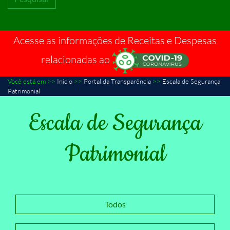
Acesse as informações de Receitas e Despesas
relacionadas ao
Você está em >>
Início
>>
Portal da Transparência
>>
Escala de Segurança
Patrimonial
Escala de Segurança
Patrimonial
Todos