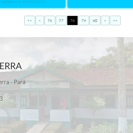
Postado em: 04/09/2017
<<
<
76
77
78
79
80
>
>>
TERRA
erra - Pará
03
0