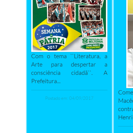
Com o tema ``Literatura, a
Arte para despertar a
consciência cidadã``. A
Prefeitura...
Come
Postado em: 04/09/2017
Macê
cont
Henriq