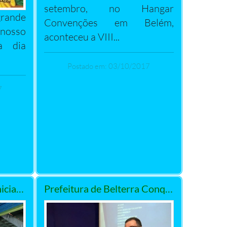
setembro, no Hangar
rande
Convenções em Belém,
 nosso
aconteceu a VIII...
a dia
Postado em: 03/10/2017
7
Prefeitura de Belterra Inicia Debate sobre Plano Diretor nos Distritos da BR e Centro
Prefeitura de Belterra Conquista 2ª Melhor Nota de Excelência Administrativa em Portal de Transparência do Município