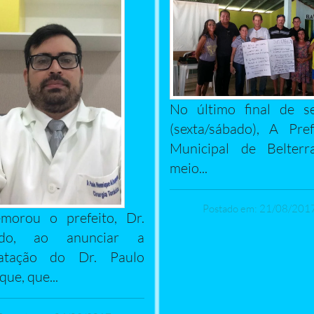
No último final de s
(sexta/sábado), A Pref
Municipal de Belterr
meio...
Postado em: 21/08/201
morou o prefeito, Dr.
do, ao anunciar a
ratação do Dr. Paulo
ue, que...