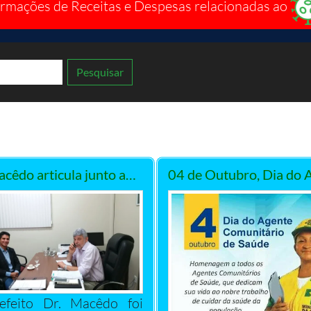
ormações de Receitas e Despesas relacionadas ao
Pesquisar
Dr. Macêdo articula junto ao governo do estado agilidade na liberação de emendas para o município
04 de Outubro, Dia do 
efeito Dr. Macêdo foi