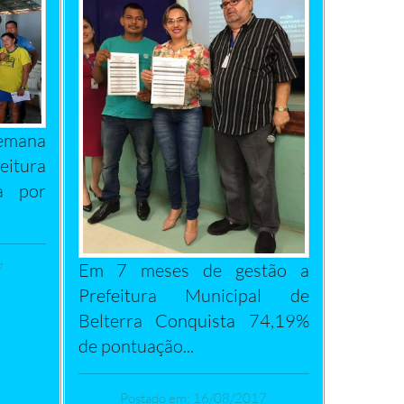
emana
eitura
a por
Em 7 meses de gestão a
7
Prefeitura Municipal de
Belterra Conquista 74,19%
de pontuação...
Postado em: 16/08/2017