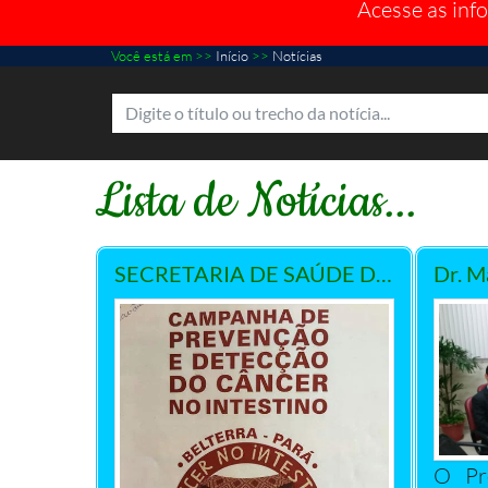
Acesse as inf
Você está em >>
Início
>>
Notícias
Lista de Notícias...
SECRETARIA DE SAÚDE DE BELTERRA SE PREPARA PARA MAIS UMA ETAPA DO ``Projeto de Rastreamento do CA Intestinal`` em parceria com o Hospital Sírio Libanês.
O Pr