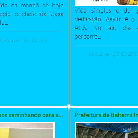
bido na manhã de hoje
Vida simples e de g
 pelo o chefe da Casa
dedicação. Assim é o
o...
ACS. No seu dia 
percorre...
Postado em: 11/10/2017
Postado em: 05/10/201
Estamos caminhando para a independência de Belterra na área da Saúde